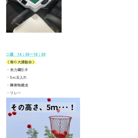
二部 14：00～16：00
＜春の大運動会＞
・全力綱引き
・5ｍ玉入れ
・障害物競走
・リレー