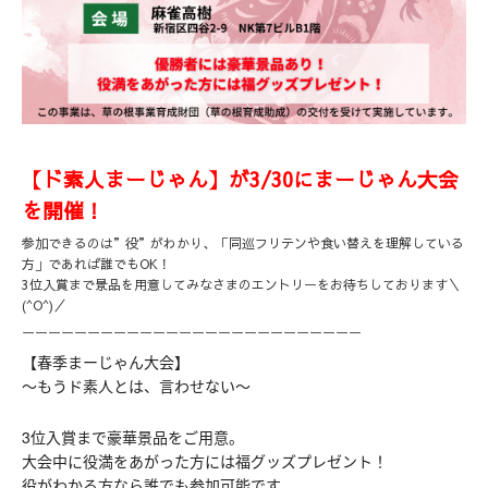
【ド素人まーじゃん】が3/30にまーじゃん大会
を開催！
参加できるのは”役”がわかり、「同巡フリテンや食い替えを理解している
方」であれば誰でもOK！
3位入賞まで景品を用意してみなさまのエントリーをお待ちしております＼
(^O^)／
ーーーーーーーーーーーーーーーーーーーーーーーーーー
【春季まーじゃん大会】
～もうド素人とは、言わせない～
3位入賞まで豪華景品をご用意。
大会中に役満をあがった方には福グッズプレゼント！
役がわかる方なら誰でも参加可能です。