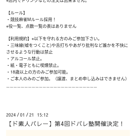
【ルール】
・競技麻雀Mルール採用！
※役一覧、点数一覧の表はありません
【利用規約】※以下を守れる方のみご参加下さい。
・三味線(嘘をつくこと)や舌打ちやあがり批判など誰かを不快に
させるような行動は禁止
・アルコール禁止。
・紙・電子ともに喫煙禁止。
・18歳以上の方のみご参加可能。
・ご本人のみのご参加。（譲渡、まとめ申し込みはできません）
ーーーーーーーーーーーーーーーーーーーーーーーーー
2024
01
21 15:12
/
/
【ド素人バレー】第4回ドバレ塾開催決定！