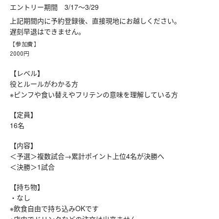
エントリー期間 3/17～3/29
上記期間内に予約登録後、直接現地にお越しください。
遅刻早退はできません。
【参加費】
2000円
【レベル】
役とルールがわかる方
※ピンフや食い替えやフリテンの意味を理解している方
【定員】
16名
【内容】
＜予選＞複数試合→累計ポイント上位4名が決勝へ
＜決勝＞1試合
【持ち物】
・なし
※飲食自由で持ち込みOKです
※店内でドリンクなどの注文は出来ません。