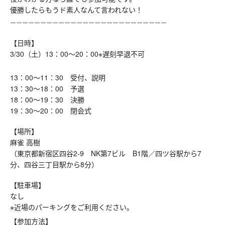
優勝したらもうド素人なんて言われない！
ーーーーーーーーーーーーーーーーーーーーーーーーーー
【日時】
3/30（土）13：00～20：00※遅刻早退不可
13：00～11：30 受付、説明
13：30～18：00 予選
18：00～19：30 決勝
19：30～20：00 閉会式
【場所】
麻雀 高樹
（東京都新宿区四谷2-9 NK第7ビル B1階／四ツ谷駅から7
分、四谷三丁目駅から8分）
【駐車場】
なし
※近場のパーキングをご利用ください。
【参加方法】