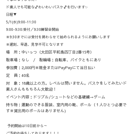
ド素人でも可能な🏀わいわいバスケ🏀を行います✨
日程▼
5/1(水)9:00-11:30
9:00-9:30:受付／9:30練習会開始
※9:30までには受付を終わらせて始められるようにお願いします
※遅刻、早退、見学不可となります
場 所：ゆいっつ（大田区平和島四丁目2番15号）
駐車場：なし / 駐輪場：自転車、バイクともにあり
参加費：2,000円※現金またはPayPayにて当日払い
定 員：40
名
対 象：18歳以上の方。レベルは問いません。バスケをしてみたいド
素人さんももちろん大歓迎！
イベント内容：ドリブル/シュートなどの基礎練→ゲーム
持ち物：運動のできる服装、室内用の靴、ボール（１人ひとつ必要で
す※貸出用のボールはありません)
予約開始は10日前から～
ご予約お待ちしております！！！