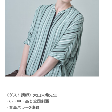
＜ゲスト講師＞大山未希先生
・小・中・高と全国制覇
・春高バレー2連覇