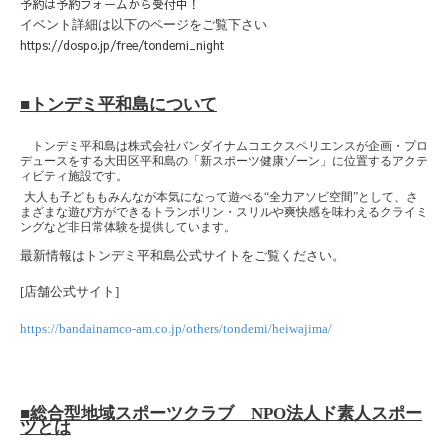
予約は予約フォームから受付中！
イベント詳細は以下のページをご覧下さい
https://dospo.jp/free/tondemi_night
■トンデミ平和島について
トンデミ平和島は株式会社バンダイナムコエクスペリエンスが企画・プロ
デュースをする大田区平和島の「新スポーツ健康ゾーン」に位置するアクテ
ィビティ施設です。
大人も子どももみんなが本気になって遊べる
“
全力アソビ空間
”
として、さ
まざまな遊び方ができるトランポリン・スリルや爽快感を味わえるクライミ
ングなど非日常体験を提供しています。
最新情報はトンデミ平和島公式サイトをご覧ください。
[店舗公式サイト]
https://bandainamco-am.co.jp/others/tondemi/heiwajima/
■総合型地域スポーツクラブ
NPO
法人ド素人スポー
ツとは