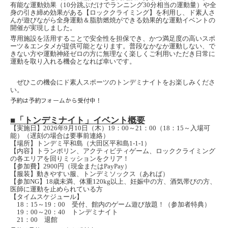
有能な運動効果（
10
分跳ぶだけでランニング
30
分相当の運動量）や全
身の引き締め効果がある
【
ロッククライミング
】
を利用し、ド素人さ
んが遊びながら全身運動＆脂肪燃焼ができる効果的な運動イベントの
開催が実現しました。
専用施設を活用することで安全性を担保でき、かつ満足度の高いスポ
ーツ＆エンタメが提供可能となります。普段なかなか運動しない、で
きない方や運動神経ゼロの方に無理なく楽しくご利用いただき日常に
運動を取り入れる機会となれば幸いです。
ぜひこの機会にド素人スポーツのトンデミナイトをお楽しみくださ
い。
予約は予約フォームから受付中！
■
「
トンデミナイト
」
イベント概要
【
実施日
】
2026
年
9
月
10
日（木）
19
：
00
～
21
：
00
（
18
：
15
～入場可
能）（遅刻の場合は要事前連絡）
【
場所
】
トンデミ平和島（大田区平和島
1-1-1
）
【
内容
】
トランポリン、アクティビティゲーム、ロッククライミング
の各エリアを回りミッションをクリア！
【
参加費
】2900
円（現金または
PayPay
）
【
服装
】
動きやすい服、トンデミソックス（あれば）
【
参加
NG】18
歳未満、体重
120kg
以上、妊娠中の方、酒気帯びの方、
医師に運動を止められている方
【
タイムスケジュール
】
18
：
15
～
19
：
00
受付、館内のゲーム遊び放題！（参加者特典）
19
：
00
～
20
：
40
トンデミナイト
21
：
00
退館