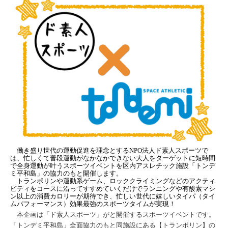
働き盛り世代の運動促進を理念とする
NPO
法人ド素人スポーツ
で
は、
忙しくて普段運動がなかなかできない大人をターゲットに短時間
で全身運動が叶うスポーツイベントを区内アスレチック施設「トンデ
ミ平和島」の協力のもと開催します。
トランポリンや運動系ゲーム、ロッククライミングなどのアクティ
ビティをコースに沿ってすすめていくだけでランニングや有酸素マシ
ン以上の消費カロリーが期待でき、忙しい世代に嬉しいタイパ（タイ
ムパフォーマンス）効果最強のスポーツタイムが実現！
本企画は「ド素人スポーツ」がと開催するスポーツイベントです。
「トンデミ平和島」全面協力のもと同施設にある
【
トランポリン
】
の