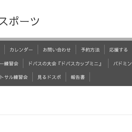
人スポーツ
カレンダー
お問い合わせ
予約方法
応援する
ー練習会
ドバスの大会『ドバスカップミニ』
バドミン
トサル練習会
見るドスポ
報告書