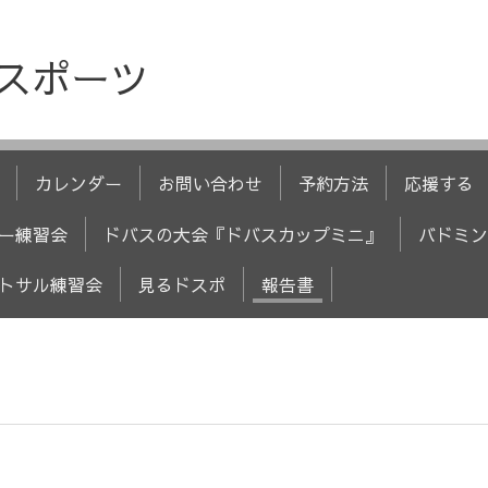
人スポーツ
カレンダー
お問い合わせ
予約方法
応援する
ー練習会
ドバスの大会『ドバスカップミニ』
バドミン
トサル練習会
見るドスポ
報告書