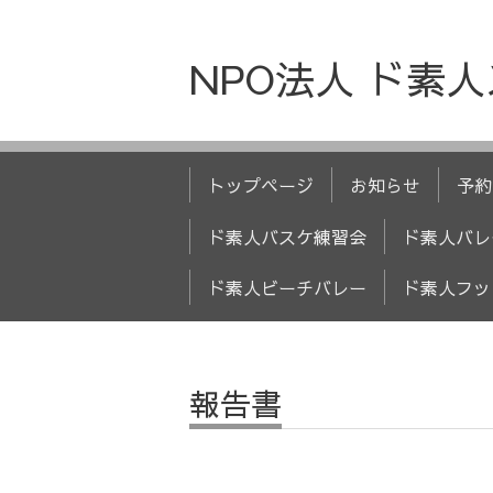
NPO法人 ド素
トップページ
お知らせ
予約
ド素人バスケ練習会
ド素人バレ
ド素人ビーチバレー
ド素人フッ
報告書