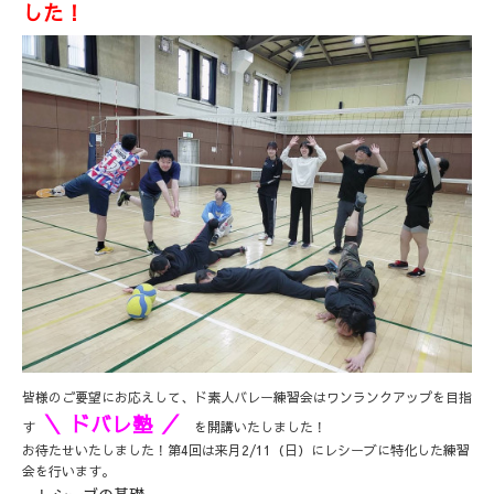
した！
皆様のご要望にお応えして、ド素人バレー練習会はワンランクアップを目指
＼ ドバレ塾 ／
す
を開講いたしました！
お待たせいたしました！第4回は来月2/11（日）にレシーブに特化した練習
会を行います。
・レシーブの基礎