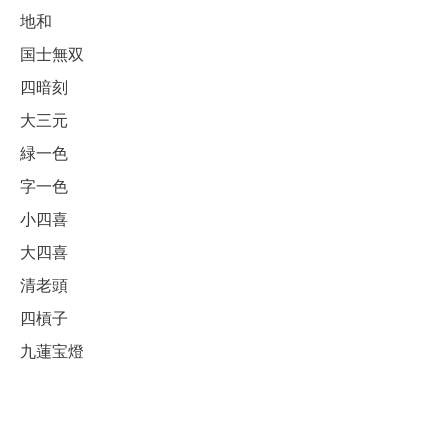
地和
国士無双
四暗刻
大三元
緑一色
字一色
小四喜
大四喜
清老頭
四槓子
九蓮宝燈