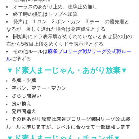
オーラスのあがり止め、聴牌止め無し
終了時の供託はトップへ加算
発声は 1.ロン 2.ポン・カン 3.チー の優先順と
なるが、著しく遅れた場合は発声優先とする
開始時にドラ表示牌がめくれていないときは親の山の
右から5枚目上段をめくりドラ表示牌とする
その他ルールは
麻雀プロリーグ戦Mリーグ公式戦ルー
ル
に準ずる
▼
ド素人まーじゃん・あがり放棄
▼
多牌・少牌
空ポン、空チー・空カン
さらし間違い
食い換え
発声間違え
その他あがり放棄は麻雀プロリーグ戦Mリーグ公式戦
ルールに準じますが、レベルに合わせて一部緩和します
▼
ド素人まーじゃん・チョンボ
▼