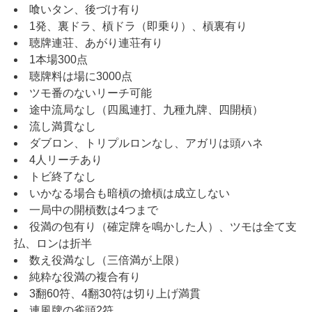
喰いタン、後づけ有り
1発、裏ドラ、槓ドラ（即乗り）、槓裏有り
聴牌連荘、あがり連荘有り
1本場300点
聴牌料は場に3000点
ツモ番のないリーチ可能
途中流局なし（四風連打、九種九牌、四開
槓
）
流し満貫なし
ダブロン、トリプルロンなし、アガリは頭ハネ
4人リーチあり
トビ終了なし
いかなる場合も暗槓の搶槓は成立しない
一局中の開槓数は4つまで
役満の包有り（確定牌を鳴かした人）、ツモは全て支
払、ロンは折半
数え役満なし（三倍満が上限）
純粋な役満の複合有り
3翻60符、4翻30符は切り上げ満貫
連風牌の雀頭2符