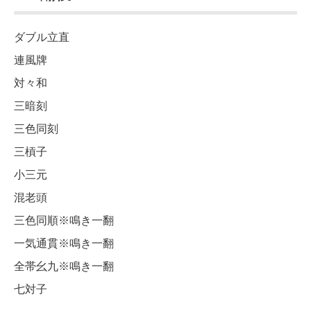
ダブル立直
連風牌
対々和
三暗刻
三色同刻
三槓子
小三元
混老頭
三色同順※鳴き一翻
一気通貫※鳴き一翻
全帯幺九※鳴き一翻
七対子