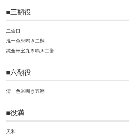
■三翻役
二盃口
混一色※鳴き二翻
純全帯幺九※鳴き二翻
■六翻役
清一色※鳴き五翻
■役満
天和