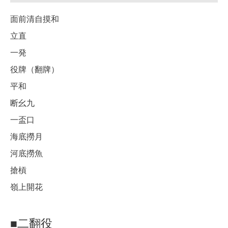
面前清自摸和
立直
一発
役牌（翻牌）
平和
断幺九
一盃口
海底撈月
河底撈魚
搶槓
嶺上開花
■二翻役