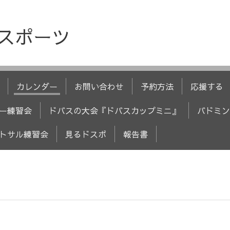
人スポーツ
カレンダー
お問い合わせ
予約方法
応援する
ー練習会
ドバスの大会『ドバスカップミニ』
バドミン
トサル練習会
見るドスポ
報告書