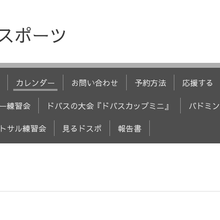
人スポーツ
カレンダー
お問い合わせ
予約方法
応援する
ー練習会
ドバスの大会『ドバスカップミニ』
バドミン
トサル練習会
見るドスポ
報告書