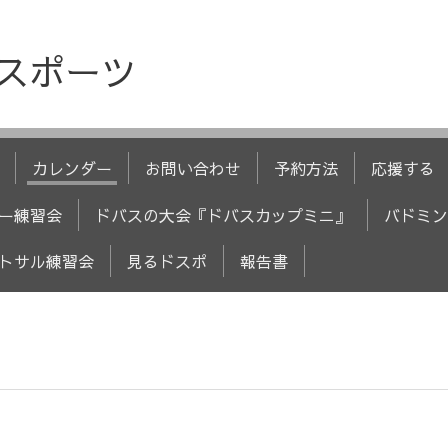
人スポーツ
カレンダー
お問い合わせ
予約方法
応援する
ー練習会
ドバスの大会『ドバスカップミニ』
バドミン
トサル練習会
見るドスポ
報告書