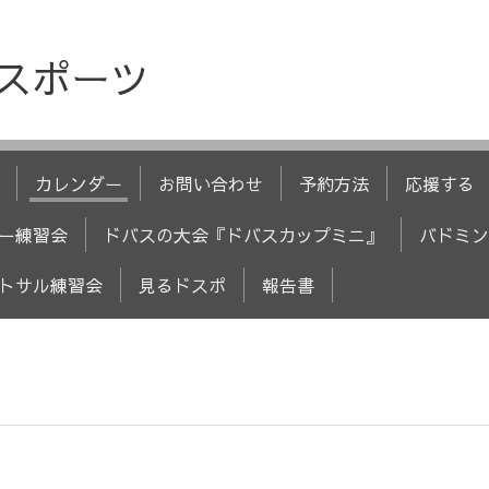
人スポーツ
カレンダー
お問い合わせ
予約方法
応援する
ー練習会
ドバスの大会『ドバスカップミニ』
バドミン
トサル練習会
見るドスポ
報告書