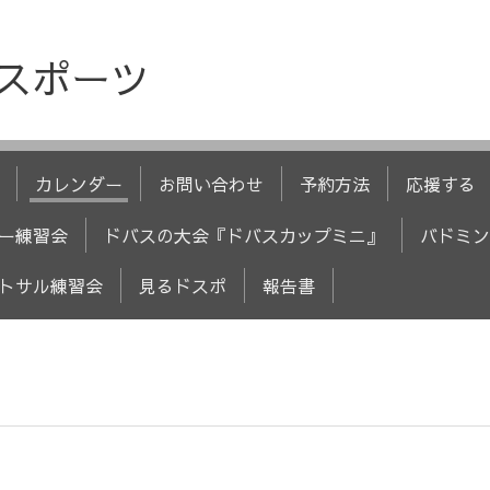
人スポーツ
カレンダー
お問い合わせ
予約方法
応援する
ー練習会
ドバスの大会『ドバスカップミニ』
バドミン
トサル練習会
見るドスポ
報告書