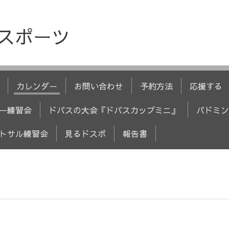
人スポーツ
カレンダー
お問い合わせ
予約方法
応援する
ー練習会
ドバスの大会『ドバスカップミニ』
バドミン
トサル練習会
見るドスポ
報告書