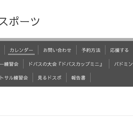
人スポーツ
カレンダー
お問い合わせ
予約方法
応援する
ー練習会
ドバスの大会『ドバスカップミニ』
バドミン
トサル練習会
見るドスポ
報告書