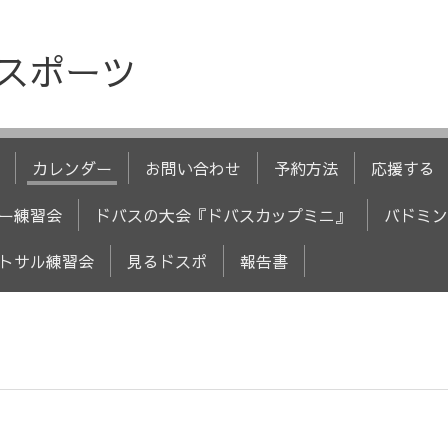
人スポーツ
カレンダー
お問い合わせ
予約方法
応援する
ー練習会
ドバスの大会『ドバスカップミニ』
バドミン
トサル練習会
見るドスポ
報告書