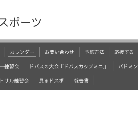
人スポーツ
カレンダー
お問い合わせ
予約方法
応援する
ー練習会
ドバスの大会『ドバスカップミニ』
バドミン
トサル練習会
見るドスポ
報告書