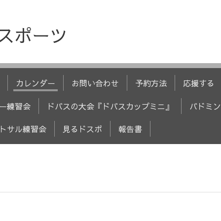
人スポーツ
カレンダー
お問い合わせ
予約方法
応援する
ー練習会
ドバスの大会『ドバスカップミニ』
バドミン
トサル練習会
見るドスポ
報告書