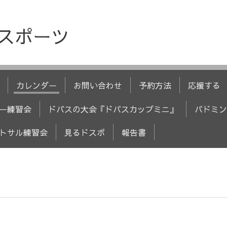
人スポーツ
カレンダー
お問い合わせ
予約方法
応援する
ー練習会
ドバスの大会『ドバスカップミニ』
バドミン
トサル練習会
見るドスポ
報告書