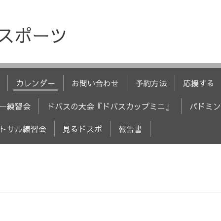
人スポーツ
カレンダー
お問い合わせ
予約方法
応援する
ー練習会
ドバスの大会『ドバスカップミニ』
バドミン
トサル練習会
見るドスポ
報告書