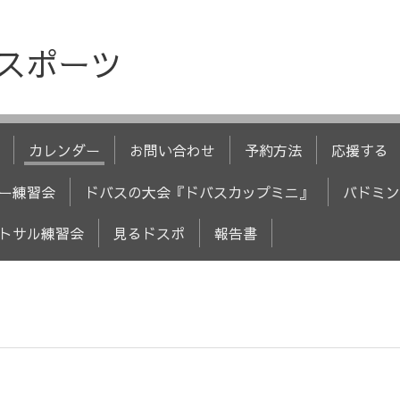
人スポーツ
カレンダー
お問い合わせ
予約方法
応援する
ー練習会
ドバスの大会『ドバスカップミニ』
バドミン
トサル練習会
見るドスポ
報告書