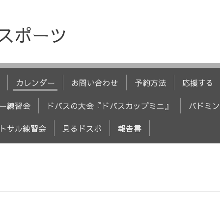
人スポーツ
カレンダー
お問い合わせ
予約方法
応援する
ー練習会
ドバスの大会『ドバスカップミニ』
バドミン
トサル練習会
見るドスポ
報告書