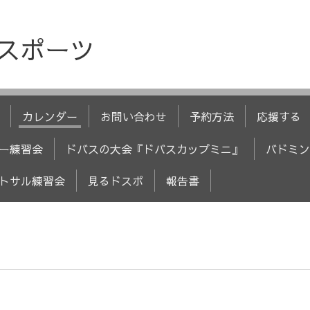
人スポーツ
カレンダー
お問い合わせ
予約方法
応援する
ー練習会
ドバスの大会『ドバスカップミニ』
バドミン
トサル練習会
見るドスポ
報告書