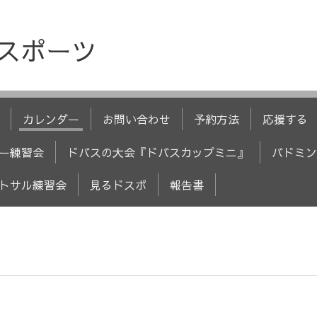
人スポーツ
カレンダー
お問い合わせ
予約方法
応援する
ー練習会
ドバスの大会『ドバスカップミニ』
バドミン
トサル練習会
見るドスポ
報告書