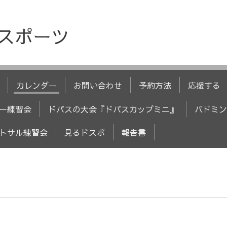
人スポーツ
カレンダー
お問い合わせ
予約方法
応援する
ー練習会
ドバスの大会『ドバスカップミニ』
バドミン
トサル練習会
見るドスポ
報告書